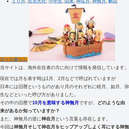
１０月
,
出雲大社
,
小学生
,
由来
,
神在月
,
神無月
,
解説
日々の暮らし
当サイトは、海外在住者の方に向けて情報を発信しています。
現在では月を表す時は1月、2月などで呼ばれていますが
日本には旧暦というものがあり月のそれぞれに睦月、如月、弥
生などといった呼び方がありました。
その中の旧暦で
10月を意味する神無月
ですが、
どのような由
来があるか知っていますか？
また、神無月の逆に
神在月
という言葉も存在します。
今回は
神無月そして神在月をヒップアップしよく耳にする神無