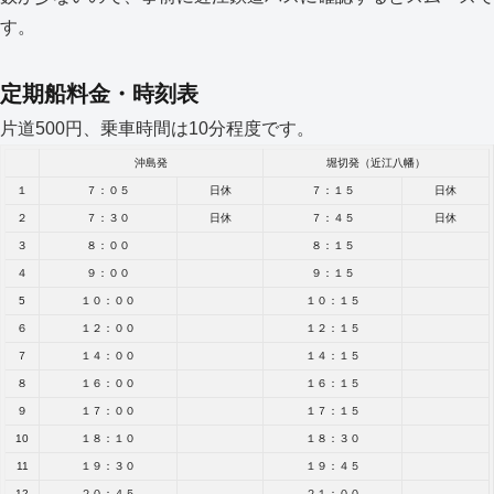
す。
定期船料金・時刻表
片道500円、乗車時間は10分程度です。
沖島発
堀切発（近江八幡）
１
７：０５
日休
７：１５
日休
２
７：３０
日休
７：４５
日休
３
８：００
８：１５
４
９：００
９：１５
5
１０：００
１０：１５
６
１２：００
１２：１５
７
１４：００
１４：１５
８
１６：００
１６：１５
９
１７：００
１７：１５
10
１８：１０
１８：３０
11
１９：３０
１９：４５
12
２０：４５
２１：００