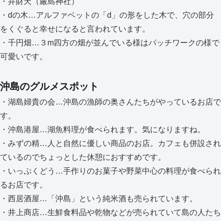
・弁財天（厳島神社）
・dの木…アルファベットの「d」の形をした木で、穴の部分
をくぐると幸せになると言われています。
・千円畑…３m四方の畑が並んでいる様はパッチワークの様で
可愛いです。
沖島のグルメスポット
・湖島婦貴の会…沖島の漁師の奥さんたちがやっているお店で
す。
・沖島港屋…湖魚料理が食べられます。気になりますね。
・みずの精…人と自然に優しい商品のお店。カフェも併設され
ているのでちょっとした休憩におすすめです。
・いっぷくどう…手作りのお菓子や野菜中心の料理が食べられ
るお店です。
・西居酒屋…「沖島」という純米酒も売られています。
・井上商店…生鮮食料品や乾物などが売られていて島の人たち