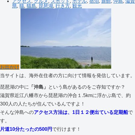
アクセス
,
グルメ
,
スポット
,
ホテル
,
宿泊
,
旅館
,
沖島
,
滋賀
県
,
猫
,
猫島
,
琵琶湖
,
行き方
,
観光
お出かけ
当サイトは、海外在住者の方に向けて情報を発信しています。
琵琶湖の中に
「沖島」
という島があるのをご存知ですか？
滋賀県近江八幡市から琵琶湖の沖合１.5kmに浮かぶ島で、約
300人の人たちが住んでいるんですよ！
そんな沖島への
アクセス方法は、1日１２便出ている定期船
で
す。
片道10分たったの500円
で行けます！