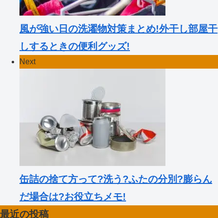
風が強い日の洗濯物対策まとめ!外干し部屋干
しするときの便利グッズ!
Next
缶詰の捨て方って?洗う?ふたの分別?膨らん
だ場合は?お役立ちメモ!
最近の投稿