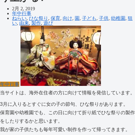
2月 2, 2019
年中行事
ねらい
,
ひな祭り
,
保育
,
向け
,
園
,
子ども
,
子供
,
幼稚園
,
狙
い
,
由来
,
製作
,
遊び
年中行事
当サイトは、海外在住者の方に向けて情報を発信しています。
3月に入りるとすぐに女の子の節句、ひな祭りがあります。
保育園や幼稚園でも、この日に向けて折り紙でひな祭りの製作
をしたりするかと思います。
我が家の子供たちも毎年可愛い制作を作って帰ってきます。