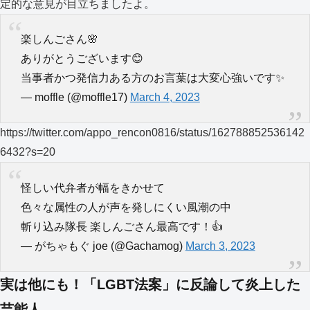
定的な意見が目立ちましたよ。
楽しんごさん🌸
ありがとうございます😊
当事者かつ発信力ある方のお言葉は大変心強いです✨
— moffle (@moffle17)
March 4, 2023
https://twitter.com/appo_rencon0816/status/162788852536142
6432?s=20
怪しい代弁者が幅をきかせて
色々な属性の人が声を発しにくい風潮の中
斬り込み隊長 楽しんごさん最高です！👍
— がちゃもぐ joe (@Gachamog)
March 3, 2023
実は他にも！「LGBT法案」に反論して炎上した
芸能人