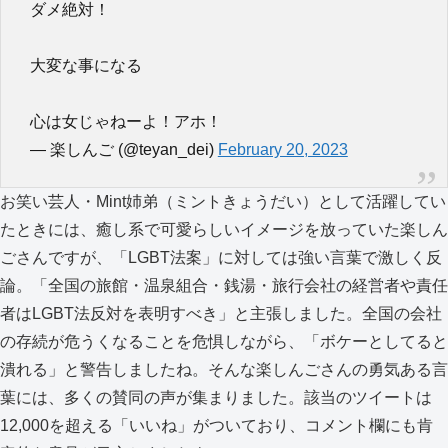
ダメ絶対！
大変な事になる
心は女じゃねーよ！アホ！
— 楽しんご (@teyan_dei)
February 20, 2023
お笑い芸人・Mint姉弟（ミントきょうだい）として活躍してい
たときには、癒し系で可愛らしいイメージを放っていた楽しん
ごさんですが、「LGBT法案」に対しては強い言葉で激しく反
論。「全国の旅館・温泉組合・銭湯・旅行会社の経営者や責任
者はLGBT法反対を表明すべき」と主張しました。全国の会社
の存続が危うくなることを危惧しながら、「ボケーとしてると
潰れる」と警告しましたね。そんな楽しんごさんの勇気ある言
葉には、多くの賛同の声が集まりました。該当のツイートは
12,000を超える「いいね」がついており、コメント欄にも肯