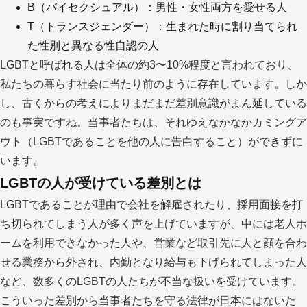
B（バイセクシュアル）：男性・女性両方を愛せる人
T（トランスジェンダー）：生まれた時に割り当てられ
た性別と異なる性自認の人
LGBTと呼ばれる人は全体の約3〜10%程度と言われており、
私たちの暮らす社会に当たり前のように存在しています。しか
し、古くからの考えによりまだまだ差別意識がまん延している
のも事実ですね。当事者たちは、それゆえなかなかカミングア
ウト（LGBTであることを他の人に告白すること）ができずに
います。
LGBTの人が受けている差別とは
LGBTであることが理由で会社を解雇されたり、採用面接を打
ち切られてしまう人が多く声を上げていますが、中には老人ホ
ームを利用できなかった人や、営業など取引先に人と顔を合わ
せる業務から外され、内勤となり給与も下げられてしまった人
など、数多くのLGBTの人たちが不当な扱いを受けています。
こういった差別から当事者たちを守る法律が日本にはないた