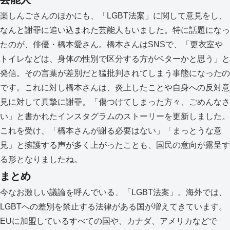
楽しんごさんのほかにも、「LGBT法案」に関して意見をし、
なんと謝罪に追い込まれた芸能人もいました。特に話題になっ
たのが、俳優・橋本愛さん。橋本さんはSNSで、「更衣室や
トイレなどは、身体の性別で区分する方がベターかと思う」と
発信。その言葉が差別だと猛批判されてしまう事態になったの
です。これに対し橋本さんは、炎上したことや自身への反対意
見に対して真摯に謝罪。「傷つけてしまった方々、ごめんなさ
い」と書かれたインスタグラムのストーリーを更新しました。
これを受け、「橋本さんが謝る必要はない」「まっとうな意
見」と擁護する声が多く上がったことも、国民の意向が露呈す
る形となりましたね。
まとめ
今なお激しい議論を呼んでいる、「LGBT法案」。海外では、
LGBTへの差別を禁止する法律がある国が増えてきています。
EUに加盟しているすべての国や、カナダ、アメリカなどで