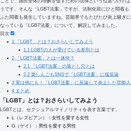
ことで、国民全体の理解を促すための法律という位置づけのよ
うです。そんな「LGBT法案」ですが、法制化前にひと悶着も
ふた悶着も発生していますね。芸能界でもたびたび炎上騒ぎに
なっている「LGBT法案」について、解説してみました。
目次
1
「LGBT」とは？おさらいしてみよう
1.1
LGBTの人が受けている差別とは
2
「LGBT法案」とは一体何？
2.1
「LGBT法案」の落とし穴とは
2.2
楽しんごもSNSで「LGBT法案」に猛反論
3
実は他にも！「LGBT法案」に反論して炎上した芸能人
4
まとめ
「LGBT」とは？おさらいしてみよう
LGBTとは、セクシュアルマイノリティを表す言葉です。
L（レズビアン）：女性を愛する女性
G（ゲイ）：男性を愛する男性