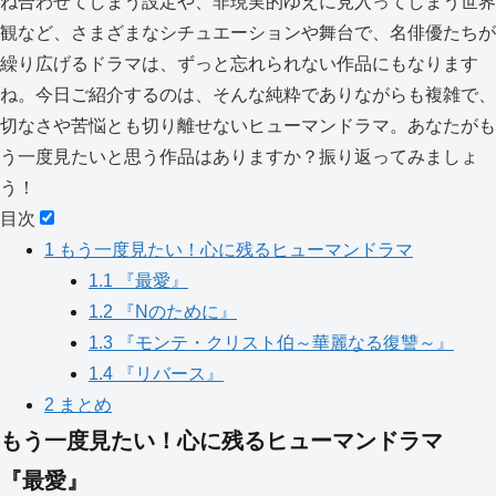
ね合わせてしまう設定や、非現実的ゆえに見入ってしまう世界
観など、さまざまなシチュエーションや舞台で、名俳優たちが
繰り広げるドラマは、ずっと忘れられない作品にもなります
ね。今日ご紹介するのは、そんな純粋でありながらも複雑で、
切なさや苦悩とも切り離せないヒューマンドラマ。あなたがも
う一度見たいと思う作品はありますか？振り返ってみましょ
う！
目次
1
もう一度見たい！心に残るヒューマンドラマ
1.1
『最愛』
1.2
『Nのために』
1.3
『モンテ・クリスト伯～華麗なる復讐～』
1.4
『リバース』
2
まとめ
もう一度見たい！心に残るヒューマンドラマ
『最愛』