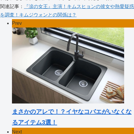
関連記事：
『涙の女王』主演！キムスヒョンの彼女や熱愛疑惑
を調査！キムジウォンとの関係は？
Prev
まさかのアレで！？イヤなコバエがいなくな
るアイテム3選！
Next