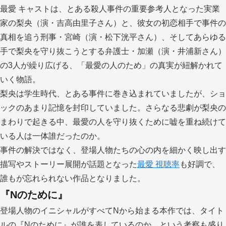
最愛 キャストは、とある殺人事件の重要参考人となった実業
家の梨央（演・吉高由里子さん）と、彼女の初恋相手で事件の
真相を追う刑事・宮崎（演・松下洸平さん）、そしてあらゆる
手で梨央を守り抜こうとする弁護士・加瀬（演・井浦新さん）
の3人が繰り広げる、「最愛の人のため」の真実が紐解かれて
いく物語。
梨央は学生時代、とある事件に巻き込まれていましたが、ショ
ックのあまり記憶を封印していました。さらなる悲劇が梨央の
まわりで起きる中、最愛の人を守り抜くために嘘を重ね続けて
いる人は一体誰だったのか。
事件の解決ではなく、登場人物たちの心の内を細かく映し出す
描写やストーリー展開が話題となった
最愛 視聴率
も好調で、
誰もが忘れられない作品となりました。
『Nのために』
登場人物のイニシャルがすべてNから始まる本作では、タイト
ルの『Nのために』が誰を表しているのか…という考察も盛り