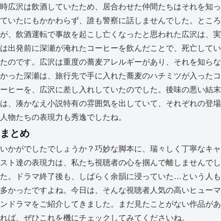
時広沢は飲酒していたため、居合わせた仲間たちはそれを知っ
ていたにもかかわらず、誰も警察に話しませんでした。ところ
が、飲酒運転で事故を起こし亡くなったと思われた広沢は、実
は出発前に深瀬が淹れたコーヒーを飲んだことで、死亡してい
たのです。広沢は重度の蕎麦アレルギーがあり、それを知らな
かった深瀬は、旅行先で手に入れた蕎麦のハチミツが入ったコ
ーヒーを、広沢に差し入れしていたのでした。後味の悪い結末
は、湊かなえ小説特有の雰囲気を出していて、それぞれの登場
人物たちの表現力も秀逸でしたね。
まとめ
いかがでしたでしょうか？巧妙な脚本に、瑞々しく丁寧なキャ
スト達の表現力は、私たち視聴者の心を掴んで離しませんでし
た。ドラマ終了後も、しばらく余韻に浸っていた…という人も
多かったですよね。今日は、そんな視聴者人気の高いヒューマ
ンドラマをご紹介してきました。まだ見たことがない作品があ
れば、ぜひこれを機にチェックしてみてくださいね。