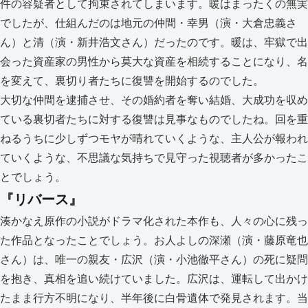
件の容疑者として拘束されてしまいます。暖はまったくの無実
でしたが、仕組んだのは地元の仲間・幸男（演・大倉忠義さ
ん）と清（演・新井浩文さん）だったのです。暖は、牢獄で出
会った資産家の男性から莫大な資産を相続することになり、名
を変えて、裏切り者たちに復讐を開始するのでした。
大切な仲間を逮捕させ、その婚約者を奪い結婚、大成功を収め
ている裏切者たちに対する復讐は見事なものでしたね。回を重
ねるうちに少しずつモヤが晴れていくような、主人公が報われ
ていくような、不思議な気持ちで見守った視聴者が多かったこ
とでしょう。
『リバース』
湊かなえ原作の小説がドラマ化された本作も、人々の心に残っ
た作品となったことでしょう。お人よしの深瀬（演・藤原竜也
さん）は、唯一の親友・広沢（演・小池徹平さん）の死に疑問
を抱き、真相を追い続けていました。広沢は、運転して出かけ
たまま行方不明になり、半年後に白骨遺体で発見されます。当