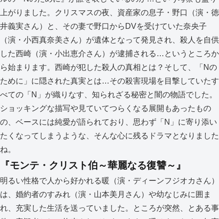
上がりました。クリスマスの夜、資産家の息子・野口（演・徳
井義実さん）と、その妻で野口からDVを受けていた奈央子
（演・小西真奈美さん）が遺体となって発見され、殺人を自供
した西崎（演・小出恵介さん）が逮捕される…というところか
ら始まります。西崎が犯した殺人の真相とは？そして、「Nの
ために」に隠された真実とは…その殺害現場を目撃していたす
べての「N」が織りなす、知られざる秘密と闇の物語でした。
ショッキングな描写や見ていてつらくなる展開もあったもの
の、ベースには純愛が語られており、思わず「N」に寄り添い
たくなってしまうような、そんな心に残るドラマとなりました
ね。
『モンテ・クリスト伯～華麗なる復讐～』
明るい性格で人から好かれる暖（演・ディーンフジオカさん）
は、婚約者のすみれ（演・山本美月さん）や幼なじみに囲ま
れ、充実した生活を送っていました。ところが突然、とある事