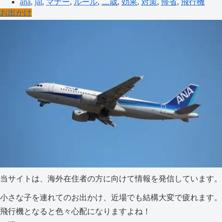
ana
,
jal
,
マナー
,
ルール
,
二歳
,
効果
,
対策
,
帰省
,
飛行機
お出かけ
当サイトは、海外在住者の方に向けて情報を発信しています。
小さな子を連れてのお出かけ、近場でも結構大変で疲れます。
飛行機となると色々心配になりますよね！