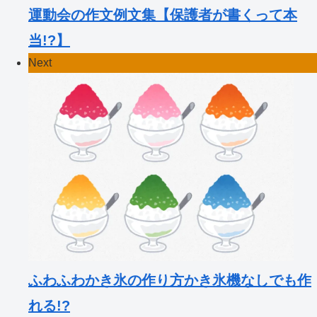
運動会の作文例文集【保護者が書くって本
当!?】
Next
ふわふわかき氷の作り方かき氷機なしでも作
れる!?