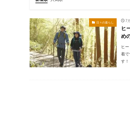
7月
日々の暮らし
ヒ
め
ヒー
着で
す！