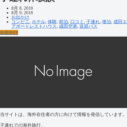
8月 8, 2018
8月 9, 2018
お出かけ
コンビニ
,
ホテル
,
体験
,
前泊
,
口コミ
,
子連れ
,
後泊
,
成田エ
アポートレストハウス
,
成田空港
,
送迎バス
お出かけ
当サイトは、海外在住者の方に向けて情報を発信しています。
子連れでの海外旅行。