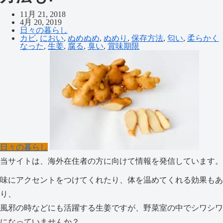
11月 21, 2018
4月 20, 2019
日々の暮らし
カビ
,
におい
,
ぬめぬめ
,
ぬめり
,
保存方法
,
匂い
,
柔らかく
なった
,
生姜
,
腐る
,
臭い
,
賞味期限
日々の暮らし
当サイトは、海外在住者の方に向けて情報を発信しています。
味にアクセントをつけてくれたり、体を温めてくれる効果もあ
り、
風邪の時などにも活躍する生姜ですが、野菜室の中でシワシワ
になっていませんか？