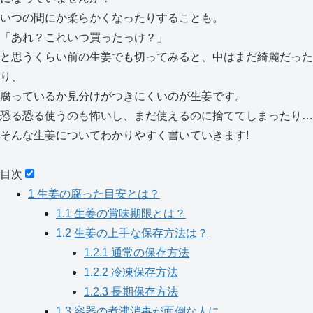
いつの間にか柔らかくなったりすることも。
「あれ？これいつ買ったっけ？」
と思うくらい前の生姜でも切ってみると、中はまだ綺麗だった
り、
腐っているか見分けがつきにくいのが生姜です。
恐る恐る使うのも怖いし、まだ使えるのに捨ててしまったり…
そんな生姜についてわかりやすく書いていきます!
目次
1
生姜の腐った目安とは？
1.1
生姜の賞味期限とは？
1.2
生姜の上手な保存方法は？
1.2.1
通常の保存方法
1.2.2
冷凍保存方法
1.2.3
長期保存方法
1.3
容器の煮沸消毒が面倒な人に