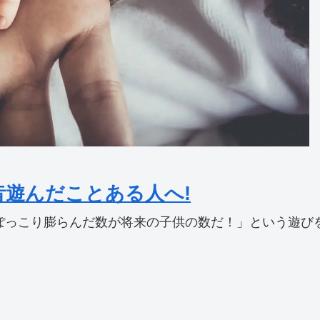
昔遊んだことある人へ!
っこり膨らんだ数が将来の子供の数だ！」という遊びをし